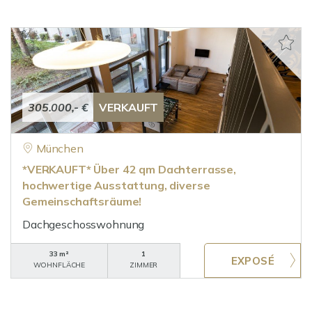
305.000,- €
VERKAUFT
München
*VERKAUFT* Über 42 qm Dachterrasse,
hochwertige Ausstattung, diverse
Gemeinschaftsräume!
Dachgeschosswohnung
33 m²
1
WOHNFLÄCHE
ZIMMER