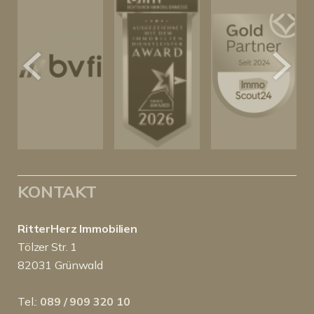
KONTAKT
RitterHerz Immobilien
Tölzer Str. 1
82031 Grünwald
Tel.:
089 / 909 320 10