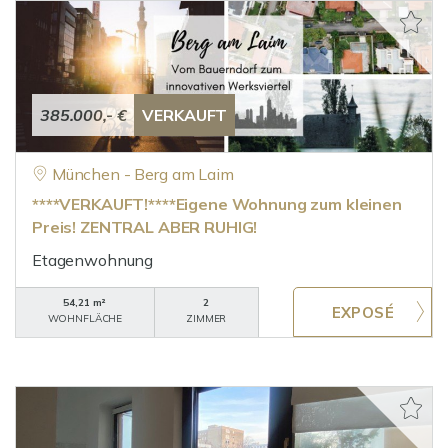
385.000,- €
VERKAUFT
München - Berg am Laim
****VERKAUFT!****Eigene Wohnung zum kleinen
Preis! ZENTRAL ABER RUHIG!
Etagenwohnung
54,21 m²
2
WOHNFLÄCHE
ZIMMER