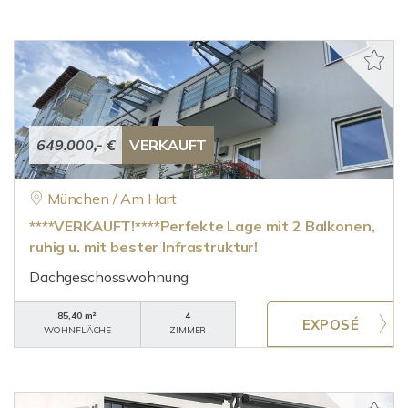
649.000,- €
VERKAUFT
München / Am Hart
****VERKAUFT!****Perfekte Lage mit 2 Balkonen,
ruhig u. mit bester Infrastruktur!
Dachgeschosswohnung
85,40 m²
4
WOHNFLÄCHE
ZIMMER