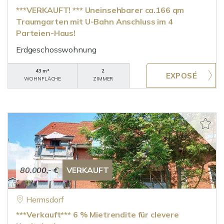
***VERKAUFT! *** Uneinsehbarer ca.166 qm
Traumgarten mit U-Bahn Anschluss im 4
Parteien-Haus!
Erdgeschosswohnung
43 m²
2
WOHNFLÄCHE
ZIMMER
80.000,- €
VERKAUFT
Hermsdorf
***Verkauft*** 6 % Mietrendite für clevere