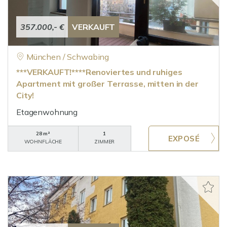
357.000,- €
VERKAUFT
München / Schwabing
***VERKAUFT!****Renoviertes und ruhiges
Apartment mit großer Terrasse, mitten in der
City!
Etagenwohnung
28 m²
1
WOHNFLÄCHE
ZIMMER