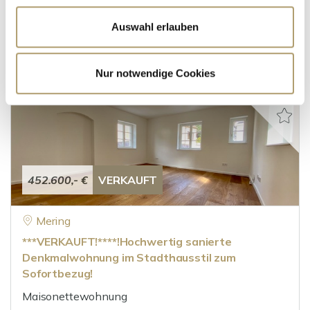
Maisonettewohnung
Auswahl erlauben
61 m²
2
WOHNFLÄCHE
ZIMMER
Nur notwendige Cookies
452.600,- €
VERKAUFT
Mering
***VERKAUFT!****!Hochwertig sanierte
Denkmalwohnung im Stadthausstil zum
Sofortbezug!
Maisonettewohnung