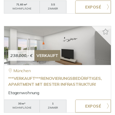
71,60 m²
3,5
WOHNFLÄCHE
ZIMMER
238.000,- €
VERKAUFT
München
***VERKAUFT***RENOVIERUNGSBEDÜRFTIGES,
APARTMENT MIT BESTER INFRASTRUKTUR!
Etagenwohnung
30 m²
1
WOHNFLÄCHE
ZIMMER