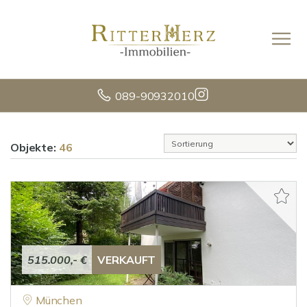
089-90932010
Objekte:
46
515.000,- €
VERKAUFT
München