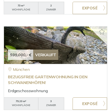
73 m²
2
WOHNFLÄCHE
ZIMMER
599.000,- €
VERKAUFT
München
BEZUGSFREIE GARTENWOHNUNG IN DEN
SCHWANENHÖFEN!
Erdgeschosswohnung
79,20 m²
3
WOHNFLÄCHE
ZIMMER