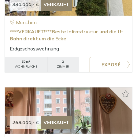
330.000,- €
VERKAUFT
München
****VERKAUFT!***Beste Infrastruktur und die U-
Bahn direkt um die Ecke!
Erdgeschosswohnung
50 m²
2
WOHNFLÄCHE
ZIMMER
269.000,- €
VERKAUFT