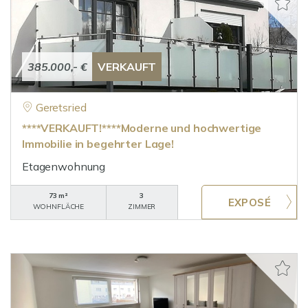
385.000,- €
VERKAUFT
Geretsried
****VERKAUFT!****Moderne und hochwertige
Immobilie in begehrter Lage!
Etagenwohnung
73 m²
3
WOHNFLÄCHE
ZIMMER