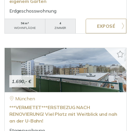
eigenem Garten
Erdgeschosswohnung
94 m²
4
WOHNFLÄCHE
ZIMMER
1.690,- €
München
***VERMIETET***ERSTBEZUG NACH
RENOVIERUNG! Viel Platz mit Weitblick und nah
an der U-Bahn!
Etagenwohnung