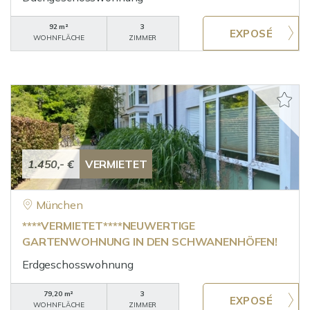
92 m²
3
WOHNFLÄCHE
ZIMMER
1.450,- €
VERMIETET
München
****VERMIETET****NEUWERTIGE
GARTENWOHNUNG IN DEN SCHWANENHÖFEN!
Erdgeschosswohnung
79,20 m²
3
WOHNFLÄCHE
ZIMMER