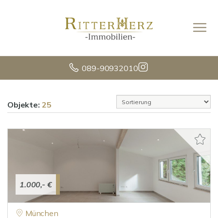
089-90932010
Objekte:
25
1.000,- €
München