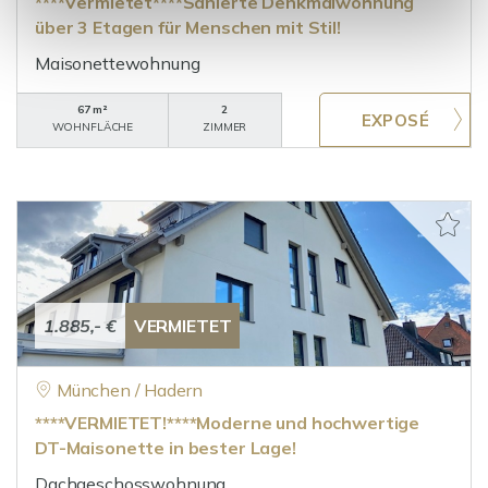
****Vermietet****Sanierte Denkmalwohnung
über 3 Etagen für Menschen mit Stil!
Maisonettewohnung
67 m²
2
WOHNFLÄCHE
ZIMMER
1.885,- €
VERMIETET
München / Hadern
****VERMIETET!****Moderne und hochwertige
DT-Maisonette in bester Lage!
Dachgeschosswohnung