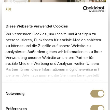
1.385,- €
München
***VERMIETET!*** Erstbezug nach Renovierung, 2
Diese Webseite verwendet Cookies
Balkone & beste Verkehrsanbindung!
Wir verwenden Cookies, um Inhalte und Anzeigen zu
Etagenwohnung
personalisieren, Funktionen für soziale Medien anbieten
zu können und die Zugriffe auf unsere Website zu
77 m²
3
analysieren. Außerdem geben wir Informationen zu Ihrer
WOHNFLÄCHE
ZIMMER
Verwendung unserer Website an unsere Partner für
soziale Medien, Werbung und Analysen weiter. Unsere
Partner führen diese Informationen möglicherweise mit
weiteren Daten zusammen, die Sie ihnen bereitgestellt
haben oder die sie im Rahmen Ihrer Nutzung der Dienste
gesammelt haben.
Einwilligungsauswahl
Notwendig
790,- €
Präferenzen