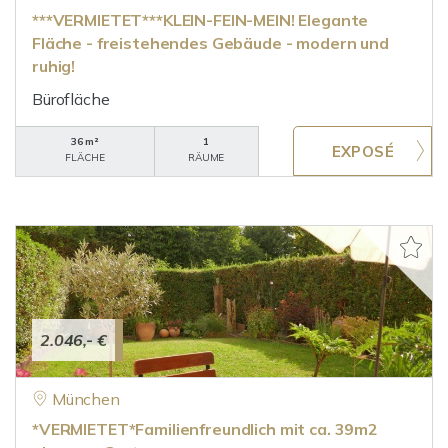
***VERMIETET***KLEIN-FEIN-MEIN! Elegante
Fläche - freistehendes Gebäude - modern und
ruhig!
Bürofläche
36 m²
1
FLÄCHE
RÄUME
2.046,- €
München
*VERMIETET*Familienfreundlich mit ca. 39m2