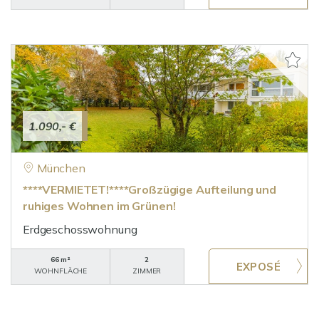
1.090,- €
München
****VERMIETET!****Großzügige Aufteilung und
ruhiges Wohnen im Grünen!
Erdgeschosswohnung
66 m²
2
WOHNFLÄCHE
ZIMMER