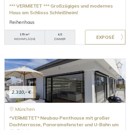
*** VERMIETET *** Großzügiges und modernes
Haus am Schlioss Schleißheim!
Reihenhaus
170 m²
4,5
WOHNFLÄCHE
ZIMMER
2.310,- €
München
*VERMIETET* Neubau-Penthouse mit großer
Dachterrasse, Panoramafenster und U-Bahn um