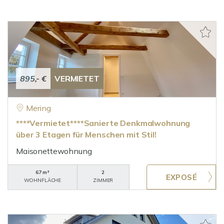
895,- €
VERMIETET
Mering
****Vermietet****Sanierte Denkmalwohnung
über 3 Etagen für Menschen mit Stil!
Maisonettewohnung
67 m²
2
WOHNFLÄCHE
ZIMMER