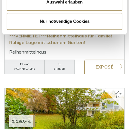
Auswahl erlauben
1.540,- €
Nur notwendige Cookies
Puchheim
***VERMIETET***Reihenmittelhaus für Familie!
Ruhige Lage mit schönem Garten!
Reihenmittelhaus
115 m²
5
WOHNFLÄCHE
ZIMMER
1.090,- €