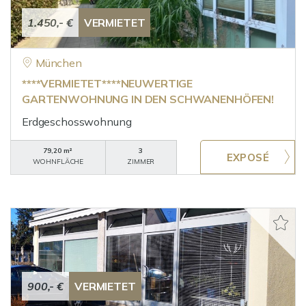
1.450,- €
VERMIETET
München
****VERMIETET****NEUWERTIGE
GARTENWOHNUNG IN DEN SCHWANENHÖFEN!
Erdgeschosswohnung
79,20 m²
3
WOHNFLÄCHE
ZIMMER
900,- €
VERMIETET