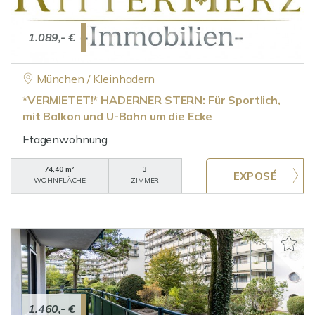
1.089,- €
München / Kleinhadern
*VERMIETET!* HADERNER STERN: Für Sportlich,
mit Balkon und U-Bahn um die Ecke
Etagenwohnung
74,40 m²
3
WOHNFLÄCHE
ZIMMER
1.460,- €