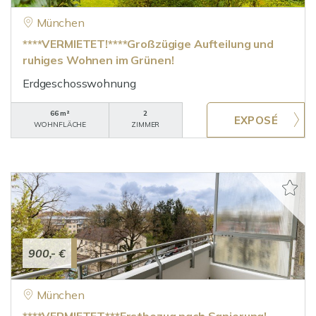
München
****VERMIETET!****Großzügige Aufteilung und
ruhiges Wohnen im Grünen!
Erdgeschosswohnung
66 m²
2
WOHNFLÄCHE
ZIMMER
900,- €
München