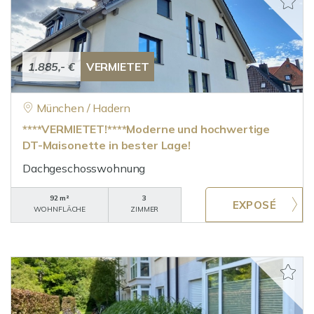
1.885,- €
VERMIETET
München / Hadern
****VERMIETET!****Moderne und hochwertige
DT-Maisonette in bester Lage!
Dachgeschosswohnung
92 m²
3
WOHNFLÄCHE
ZIMMER