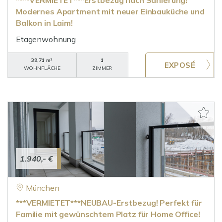
****VERMIETET***Erstbezug nach Sanierung!
Modernes Apartment mit neuer Einbauküche und
Balkon in Laim!
Etagenwohnung
39,71 m²
1
WOHNFLÄCHE
ZIMMER
1.940,- €
München
***VERMIETET***NEUBAU-Erstbezug! Perfekt für
Familie mit gewünschtem Platz für Home Office!