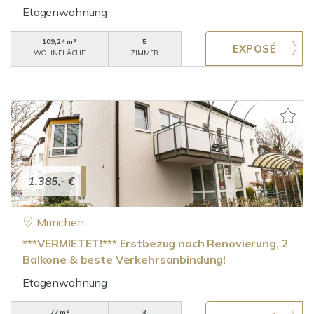
Etagenwohnung
109,24 m²
5
WOHNFLÄCHE
ZIMMER
1.385,- €
München
***VERMIETET!*** Erstbezug nach Renovierung, 2
Balkone & beste Verkehrsanbindung!
Etagenwohnung
77 m²
3