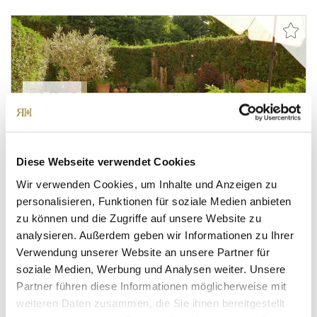
2.046,- €
München
*VERMIETET*Familienfreundlich mit ca. 39m2
Diese Webseite verwendet Cookies
eigenem Garten
Wir verwenden Cookies, um Inhalte und Anzeigen zu
Erdgeschosswohnung
personalisieren, Funktionen für soziale Medien anbieten
zu können und die Zugriffe auf unsere Website zu
94 m²
4
analysieren. Außerdem geben wir Informationen zu Ihrer
WOHNFLÄCHE
ZIMMER
Verwendung unserer Website an unsere Partner für
soziale Medien, Werbung und Analysen weiter. Unsere
Partner führen diese Informationen möglicherweise mit
weiteren Daten zusammen, die Sie ihnen bereitgestellt