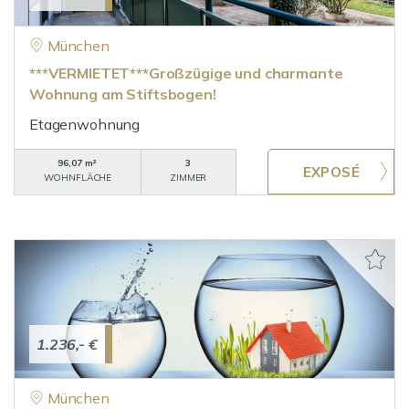
München
***VERMIETET***Großzügige und charmante
Wohnung am Stiftsbogen!
Etagenwohnung
96,07 m²
3
WOHNFLÄCHE
ZIMMER
1.236,- €
München