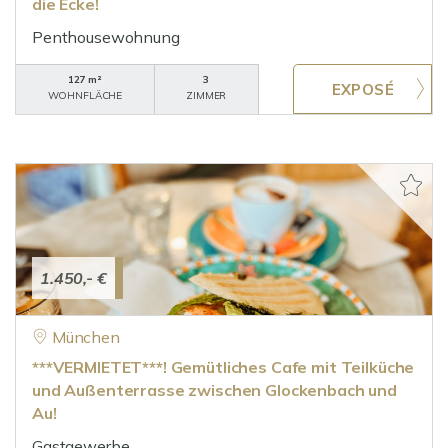
die Ecke!
Penthousewohnung
127 m²
3
WOHNFLÄCHE
ZIMMER
1.450,- €
München
***VERMIETET***! Gemütliches Cafe mit Teilküche
und Außenterrasse zwischen Glockenbach und
Au!
Gastgewerbe