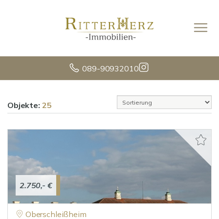
089-90932010
Objekte:
25
2.750,- €
Oberschleißheim