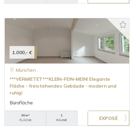
1.000,- €
München
***VERMIETET***KLEIN-FEIN-MEIN! Elegante
Fläche - freistehendes Gebäude - modern und
ruhig!
Bürofläche
36 m²
1
FLÄCHE
RÄUME