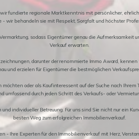
r fundierte regionale Marktkenntnis mit persönlicher, ehrliche
 - wir behandeln sie mit Respekt, Sorgfalt und höchster Profes
Vermarktung, sodass Eigentümer genau die Aufmerksamkeit und E
Verkauf erwarten.
szeichnungen, darunter der renommierte Immo Award, kennen 
au und erzielen für Eigentümer die bestmöglichen Verkaufspre
n möchten oder als Kaufinteressent auf der Suche nach Ihrem T
und umfassend durch jeden Schritt des Verkaufs- oder Vermietu
n und individueller Betreuung. Für uns sind Sie nicht nur ein K
besten Weg zum erfolgreichen Immobilienverkauf.
lien - Ihre Experten für den Immobilienverkauf mit Herz, Vers