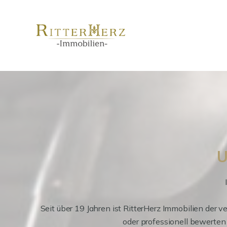
U
Seit über 19 Jahren ist RitterHerz Immobilien der 
oder professionell bewerten