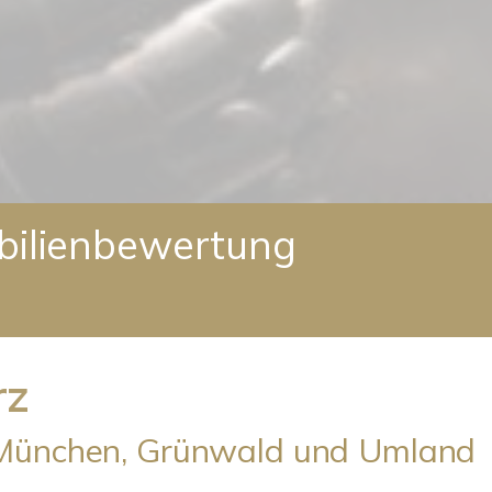
obilienbewertung
rz
 München, Grünwald und Umland