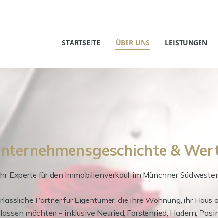
STARTSEITE
ÜBER UNS
LEISTUNGEN
nternehmensgeschichte & Wer
Ihr Experte für den Immobilienverkauf im Münchner Südweste
verlässliche Partner für Eigentümer, die ihre Wohnung, ihr H
 lassen möchten - inklusive Neuried, Forstenried, Hadern, Pas