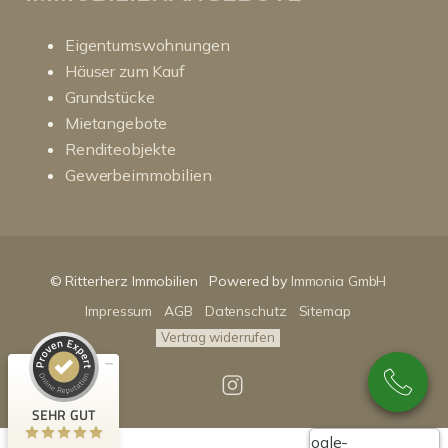
Eigentumswohnungen
Häuser zum Kauf
Grundstücke
Mietangebote
Renditeobjekte
Gewerbeimmobilien
Kundenbewertungen und Erfahrungen zu
RitterHerz - Immobilien
© Ritterherz Immobilien
Powered by
Immonia GmbH
SEHR GUT
100%
Impressum
AGB
Datenschutz
Sitemap
Empfehlungen auf
ProvenExpert.com
4,86 / 5,00
Vertrag widerrufen
89
159
Bewertungen auf
Bewertungen von 3
SEHR GUT
ProvenExpert.com
anderen Quellen
Google-