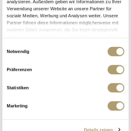
analysieren. Außerdem geben wir Informationen zu Ihrer
Spielen an.
Verwendung unserer Website an unsere Partner für
soziale Medien, Werbung und Analysen weiter. Unsere
Ansprechpartner
Partner führen diese Informationen möglicherweise mit
weiteren Daten zusammen, die Sie ihnen bereitgestellt
haben oder die sie im Rahmen Ihrer Nutzung der Dienste
gesammelt haben.
Einwilligungsauswahl
Notwendig
Präferenzen
Statistiken
Frau Suzana Ritter
Marketing
Telefon: +49 89 90932007
Telefax: +49 89 90932011
Mobil: +49 160 97326123
ritter@ritterherz.de
Details zeigen