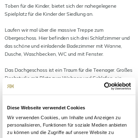
Toben für die Kinder, bietet sich der nahegelegene
Spielplatz für die Kinder der Siedlung an.
Laufen wir mal über die massive Treppe zum
Obergeschoss. Hier befinden sich drei Schlafzimmer und
das schöne und einladende Badezimmer mit Wanne,
Dusche, Waschbecken, WC und mit Fenster.
Das Dachgeschoss ist ein Traum für die Teenager. Großes
Dachstudio mit Platz zum Wohnen und Schlafen, ein
separates Ankleidezimmer (kann auch zur Küche
umgebaut werden, Starkstrom vorhanden) und ein
Duschbad mit Fenster.
Diese Webseite verwendet Cookies
Wir verwenden Cookies, um Inhalte und Anzeigen zu
Als Abstellfläche bietet sich der großzügige Dachspitz an
personalisieren, Funktionen für soziale Medien anbieten
oder auch das Untergeschoss mit weiteren
zu können und die Zugriffe auf unsere Website zu
Abstellräumen, Waschraum und der Hobbyraum zum