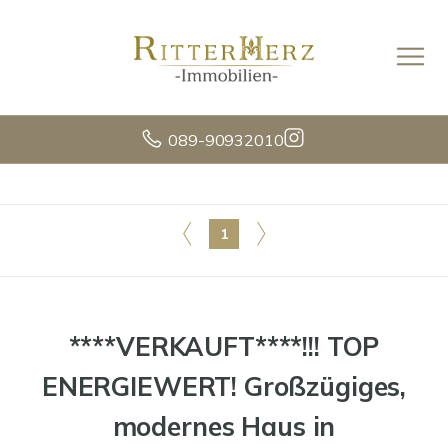
089-90932010
1
****VERKAUFT****!!! TOP
ENERGIEWERT! Großzügiges,
modernes Haus in