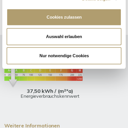
Freue mich auf Sie!
Cookies zulassen
Auswahl erlauben
Nur notwendige Cookies
Energieausweis (Verbrauchsausweis)
37,50 kWh / (m²*a)
Energieverbrauchskennwert
Weitere Informationen