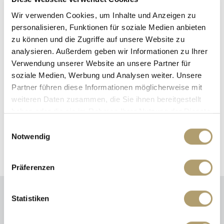
-- Originalfotos des Apartments folgen -- die Ausstattung
des Apartments ist wie auf den Fotos voll möbliert.
Wir verwenden Cookies, um Inhalte und Anzeigen zu
personalisieren, Funktionen für soziale Medien anbieten
zu können und die Zugriffe auf unsere Website zu
Ansprechpartner
analysieren. Außerdem geben wir Informationen zu Ihrer
Verwendung unserer Website an unsere Partner für
Herr Ricard Grüne
soziale Medien, Werbung und Analysen weiter. Unsere
Telefon: +49 89 90932013
Partner führen diese Informationen möglicherweise mit
Telefax: +49 89 90932011
weiteren Daten zusammen, die Sie ihnen bereitgestellt
haben oder die sie im Rahmen Ihrer Nutzung der Dienste
Mobil: +49 152 24150003
gesammelt haben.
gruene@ritterherz.de
Einwilligungsauswahl
Notwendig
Präferenzen
Statistiken
Energieausweis (Verbrauchsausweis)