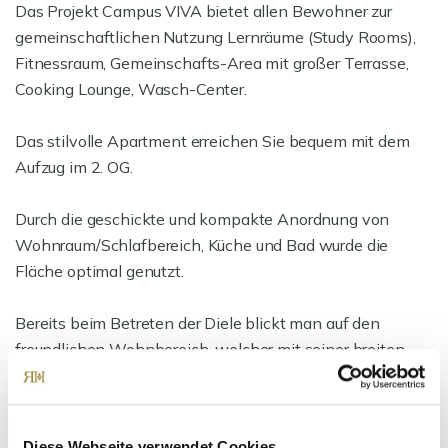
Das Projekt Campus VIVA bietet allen Bewohner zur
gemeinschaftlichen Nutzung Lernräume (Study Rooms),
Fitnessraum, Gemeinschafts-Area mit großer Terrasse,
Cooking Lounge, Wasch-Center.
Das stilvolle Apartment erreichen Sie bequem mit dem
Aufzug im 2. OG.
Durch die geschickte und kompakte Anordnung von
Wohnraum/Schlafbereich, Küche und Bad wurde die
Fläche optimal genutzt.
Bereits beim Betreten der Diele blickt man auf den
freundlichen Wohnbereich, welcher mit seiner breiten
Fensterfront dem Raum eine angenehme Helligkeit
verleiht.
Diese Webseite verwendet Cookies