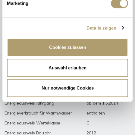
Marketing
Details zeigen
97 kWh / (m²*a)
Energieverbrauchskennwert
Cookies zulassen
Weitere Informationen
Auswahl erlauben
Wesentlicher Energieträger
Fernwärme
Nur notwendige Cookies
Energieausweis gültig bis
2032-12-14
Energieausweis Jahrgang
ab dem 1.5.2014
Energieverbrauch für Warmwasser
enthalten
Energieausweis Werteklasse
C
Energieausweis Baujahr
2012