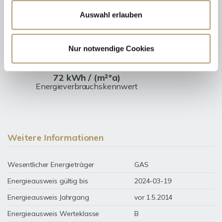
Auswahl erlauben
Energieausweis (Verbrauchsausweis)
Nur notwendige Cookies
72 kWh / (m²*a)
Energieverbrauchskennwert
Weitere Informationen
Wesentlicher Energieträger
GAS
Energieausweis gültig bis
2024-03-19
Energieausweis Jahrgang
vor 1.5.2014
Energieausweis Werteklasse
B