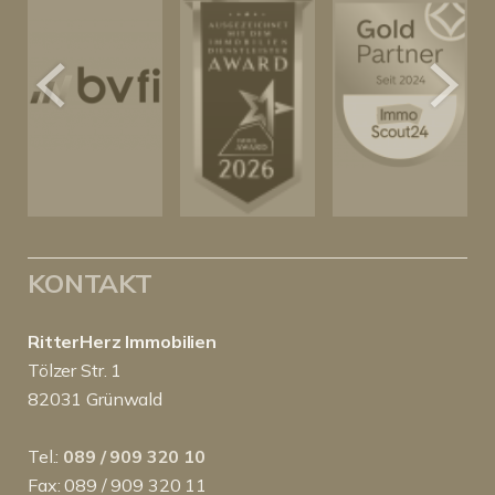
KONTAKT
RitterHerz Immobilien
Tölzer Str. 1
82031 Grünwald
Tel.:
089 / 909 320 10
Fax: 089 / 909 320 11