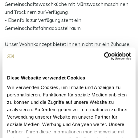
Gemeinschaftswaschküche mit Münzwaschmaschinen
und Trocknern zur Verfügung.
- Ebenfalls zur Verfügung steht ein
Gemeinschaftsfahrradabstellraum.
Unser Wohnkonzept bietet Ihnen nicht nur ein Zuhause,
sondern auch ein aktives und komfortables Leben.
Falls gewünscht, können Sie die Vermietung der
Immobilie über die interne Hausverwaltung abwickeln
Diese Webseite verwendet Cookies
lassen. Vom Mieterwechsel bis zur Übergabe, alles aus
Wir verwenden Cookies, um Inhalte und Anzeigen zu
einer Hand.
personalisieren, Funktionen für soziale Medien anbieten
zu können und die Zugriffe auf unsere Website zu
analysieren. Außerdem geben wir Informationen zu Ihrer
Ansprechpartner
Verwendung unserer Website an unsere Partner für
soziale Medien, Werbung und Analysen weiter. Unsere
Partner führen diese Informationen möglicherweise mit