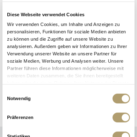
Diese Webseite verwendet Cookies
Wir verwenden Cookies, um Inhalte und Anzeigen zu
personalisieren, Funktionen für soziale Medien anbieten
zu können und die Zugriffe auf unsere Website zu
analysieren. Außerdem geben wir Informationen zu Ihrer
Herr Luis Ritter
Verwendung unserer Website an unsere Partner für
soziale Medien, Werbung und Analysen weiter. Unsere
Telefon: +49 89 90932010
Partner führen diese Informationen möglicherweise mit
Telefax: +49 89 90932011
weiteren Daten zusammen, die Sie ihnen bereitgestellt
Mobil: +49 179 4126169
haben oder die sie im Rahmen Ihrer Nutzung der Dienste
luis.ritter@ritterherz.de
gesammelt haben.
Einwilligungsauswahl
Immer an Ihre Seite!
Notwendig
Präferenzen
Statistiken