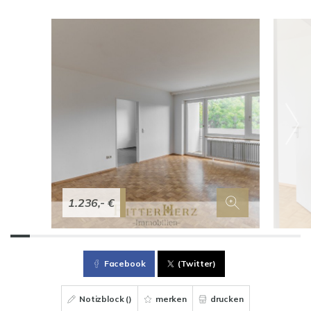
1.236,- €
Facebook
(Twitter)
Notizblock (
)
merken
drucken