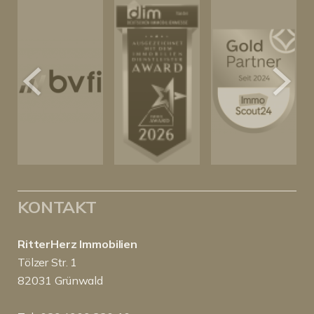
KONTAKT
RitterHerz Immobilien
Tölzer Str. 1
82031 Grünwald