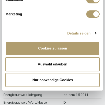
Energieausweis (Verbrauchsausweis)
Marketing
Details zeigen
101 kWh / (m²*a)
Energieverbrauchskennwert
Cookies zulassen
Auswahl erlauben
Weitere Informationen
Wesentlicher Energieträger
GAS
Nur notwendige Cookies
Energieausweis gültig bis
2028-07-30
Energieausweis Jahrgang
ab dem 1.5.2014
Energieausweis Werteklasse
D