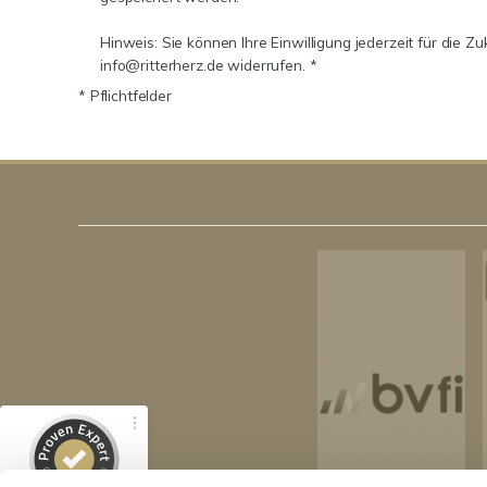
Hinweis: Sie können Ihre Einwilligung jederzeit für die Zu
info@ritterherz.de widerrufen. *
* Pflichtfelder
Kundenbewertungen und Erfahrungen zu
RitterHerz - Immobilien
100%
SEHR GUT
Empfehlungen auf
ProvenExpert.com
4,86 / 5,00
159
89
Bewertungen von 3
Bewertungen auf
anderen Quellen
ProvenExpert.com