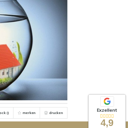
Exzellent
ock (
)
merken
drucken
4,9