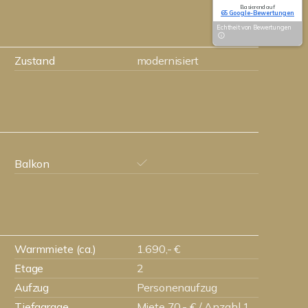
Basierend auf
65 Google-Bewertungen
Echtheit von Bewertungen
Zustand
modernisiert
Balkon
Warmmiete (ca.)
1.690,- €
Etage
2
Aufzug
Personenaufzug
Tiefgarage
Miete 70,- € / Anzahl 1