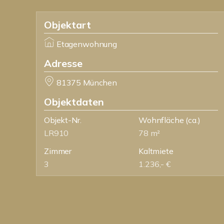
Objektart
Etagenwohnung
Adresse
81375 München
Objektdaten
Objekt-Nr.
Wohnfläche
(ca.)
LR910
78 m²
Zimmer
Kaltmiete
3
1.236,- €