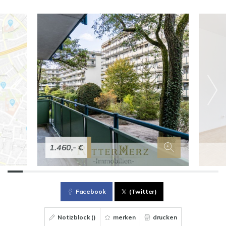
1.460,- €
Facebook
(Twitter)
Notizblock (
)
merken
drucken