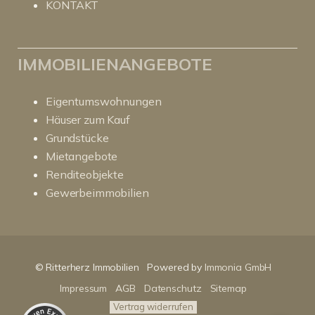
KONTAKT
IMMOBILIENANGEBOTE
Eigentumswohnungen
Häuser zum Kauf
Grundstücke
Mietangebote
Renditeobjekte
Gewerbeimmobilien
Kundenbewertungen und Erfahrungen zu
RitterHerz - Immobilien
© Ritterherz Immobilien
Powered by
Immonia GmbH
SEHR GUT
100%
Impressum
AGB
Datenschutz
Sitemap
Empfehlungen auf
ProvenExpert.com
4,86 / 5,00
Vertrag widerrufen