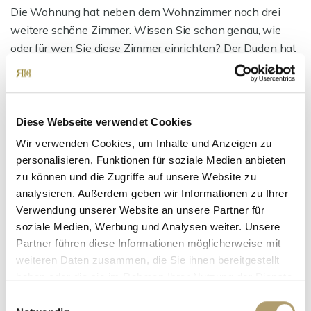
Die Wohnung hat neben dem Wohnzimmer noch drei
weitere schöne Zimmer. Wissen Sie schon genau, wie
oder für wen Sie diese Zimmer einrichten? Der Duden hat
Rat: Schlafzimmer, Kinderzimmer, Gästezimmer,
Hobbyzimmer, Blumenzimmer, Speisezimmer,
Medienzimmer, Arbeitszimmer. Wohnfühlen in einem gut
geschnittenen Grundriss. Und weil sich die Eigentümer
Diese Webseite verwendet Cookies
stets liebevoll um ihre Wohnung gekümmert haben, ist
Wir verwenden Cookies, um Inhalte und Anzeigen zu
die Ausstattung in einem "Einziehen & Loswohnen"-
personalisieren, Funktionen für soziale Medien anbieten
Zustand.
zu können und die Zugriffe auf unsere Website zu
analysieren. Außerdem geben wir Informationen zu Ihrer
Es gibt zusätzlich ein kleines Gäste-WC mit
Verwendung unserer Website an unsere Partner für
soziale Medien, Werbung und Analysen weiter. Unsere
Waschbecken und Toilette. Nicht nur gut für Besucher.
Partner führen diese Informationen möglicherweise mit
weiteren Daten zusammen, die Sie ihnen bereitgestellt
Die Wohnung wird komplett möbliert verkauft!
haben oder die sie im Rahmen Ihrer Nutzung der Dienste
gesammelt haben.
Einwilligungsauswahl
Ansprechpartner