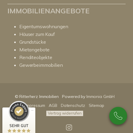
IMMOBILIENANGEBOTE
Eigentumswohnungen
Häuser zum Kauf
Grundstücke
Mietangebote
Renditeobjekte
Gewerbeimmobilien
Kundenbewertungen und Erfahrungen zu
RitterHerz - Immobilien
SEHR GUT
100%
Empfehlungen auf
© Ritterherz Immobilien
Powered by
Immonia GmbH
ProvenExpert.com
4,86 / 5,00
Impressum
AGB
Datenschutz
Sitemap
89
Vertrag widerrufen
159
Bewertungen auf
Bewertungen von 3
SEHR GUT
ProvenExpert.com
anderen Quellen