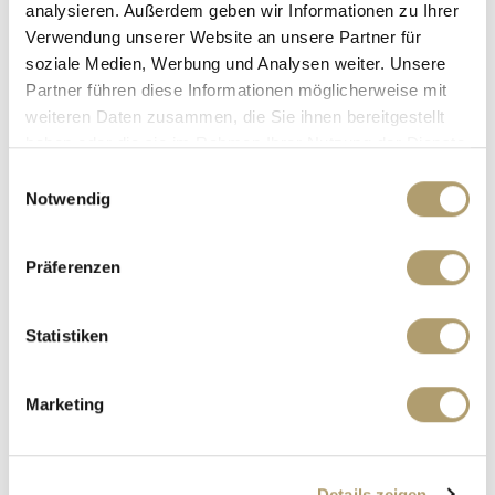
analysieren. Außerdem geben wir Informationen zu Ihrer
Verwendung unserer Website an unsere Partner für
soziale Medien, Werbung und Analysen weiter. Unsere
Partner führen diese Informationen möglicherweise mit
weiteren Daten zusammen, die Sie ihnen bereitgestellt
haben oder die sie im Rahmen Ihrer Nutzung der Dienste
Frau Suzana Ritter
gesammelt haben.
Einwilligungsauswahl
Notwendig
Telefon: +49 89 90932007
Telefax: +49 89 90932011
Mobil: +49 160 97326123
Präferenzen
ritter@ritterherz.de
Freue mich auf Sie!
Statistiken
Marketing
Details zeigen